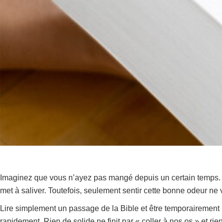
Imaginez que vous n’ayez pas mangé depuis un certain temps. V
met à saliver. Toutefois, seulement sentir cette bonne odeur ne 
Lire simplement un passage de la Bible et être temporairement 
rapidement. Rien de solide ne finit par « coller à nos os » et r