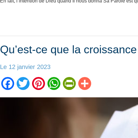
En fait, l’intention de Dieu quand Il nous donna Sa Parole est q
Qu’est-ce que la croissance 
Le 12 janvier 2023
Facebook
Twitter
Pinterest
WhatsApp
PrintFriendly
Partager