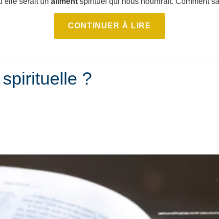
u’elle serait un
aliment
spirituel qui nous nourrirait. Comment s
CONTINUER À LIRE
spirituelle ?