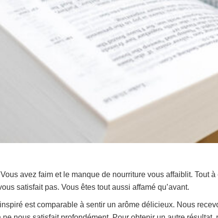
ous avez faim et le manque de nourriture vous affaiblit. Tout 
vous satisfait pas. Vous êtes tout aussi affamé qu’avant.
inspiré est comparable à sentir un arôme délicieux. Nous recev
ien ne nous satisfait profondément. Pour obtenir un autre résulta