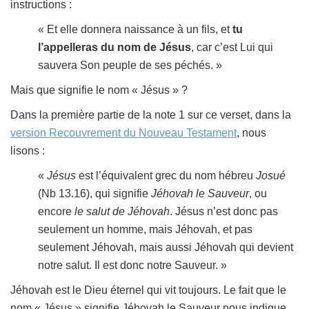
instructions :
« Et elle donnera naissance à un fils, et
tu
l’appelleras du nom de Jésus
, car c’est Lui qui
sauvera Son peuple de ses péchés. »
Mais que signifie le nom « Jésus » ?
Dans la première partie de la note 1 sur ce verset, dans la
version Recouvrement du Nouveau Testament
, nous
lisons :
«
Jésus
est l’équivalent grec du nom hébreu
Josué
(Nb 13.16), qui signifie
Jéhovah le Sauveur
, ou
encore
le salut de Jéhovah
. Jésus n’est donc pas
seulement un homme, mais Jéhovah, et pas
seulement Jéhovah, mais aussi Jéhovah qui devient
notre salut. Il est donc notre Sauveur. »
Jéhovah est le Dieu éternel qui vit toujours. Le fait que le
nom « Jésus » signifie Jéhovah le Sauveur nous indique