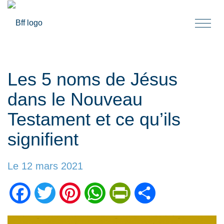
Togg
navi
Les 5 noms de Jésus
dans le Nouveau
Testament et ce qu’ils
signifient
Le 12 mars 2021
Facebook
Twitter
Pinterest
WhatsApp
PrintFriendly
Partager